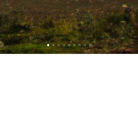
CENTRO PICALQUÍ
Km. 42 Panamericana Norte desde Quito
100 metros al sur de la gasolinera MasGas
Picalquí - Tabacundo - Ecuador
OFICINA DE LA FBU
Portal de Florencia #23
Capri y Av. Eloy Alfaro
Quito -Ecuador
DONACIÓN